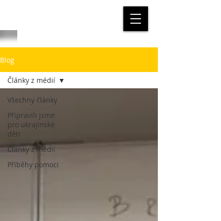
Blog
Články z médií
Všechny články
Připravili jsme
pro ukrajinské
děti
Články z médií
Příběhy pomoci