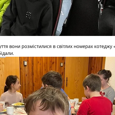
уття вони розмістилися в світлих номерах котеджу 
ідали. 