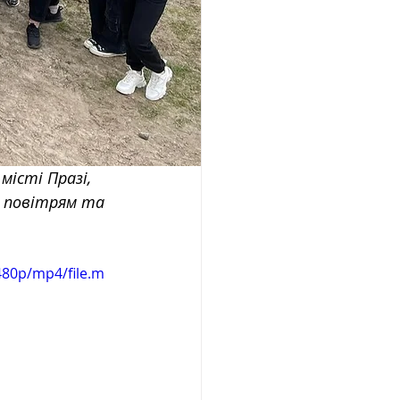
місті Празі, 
м повітрям та 
480p/mp4/file.m