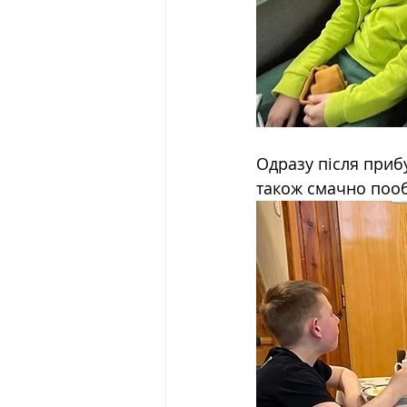
Одразу після приб
також смачно пооб