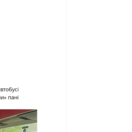
втобусі 
и» пані 