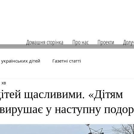
Домашня сторінка
Про нас
Проекти
Долу
 українських дітей
Газетні статті
 хв
дітей щасливими. «Дітям
 вирушає у наступну подо