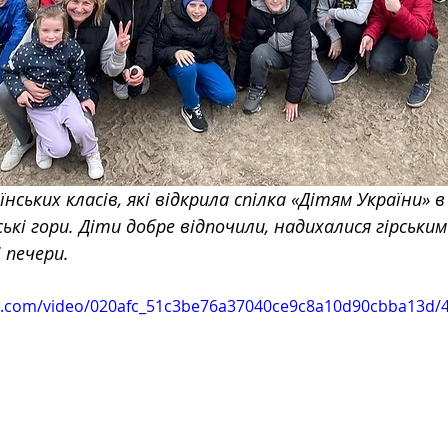
їнських класів, які відкрила спілка «Дітям України» в 
ькі гори. Діти добре відпочили, надихалися гірськи
 печери. 
tic.com/video/020afc_51c3be76a37040ce9c8a10d90cbba13d/