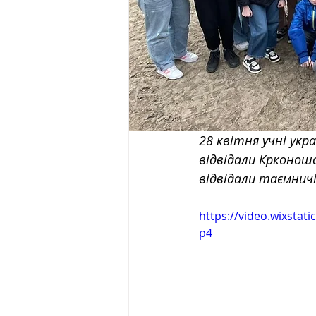
28 квітня учні укра
відвідали Крконошс
відвідали таємничі
https://video.wixsta
p4