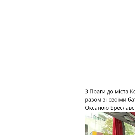
З Праги до міста 
разом зі своїми ба
Оксаною Бреславс