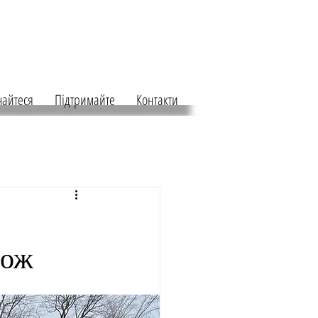
чайтеся
Підтримайте
Контакти
рож